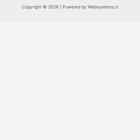
Copyright © 2026 | Powered by Websystems.cl