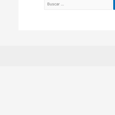
Buscar
por: