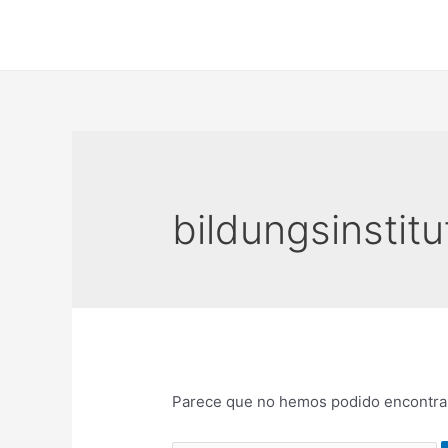
Ir
al
contenido
bildungsinstitu
Parece que no hemos podido encontrar