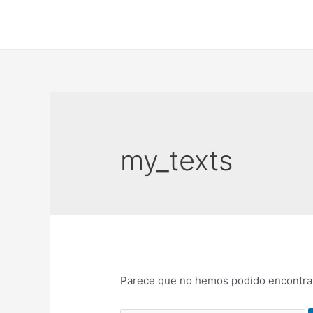
Ir
al
contenido
my_texts
Parece que no hemos podido encontrar