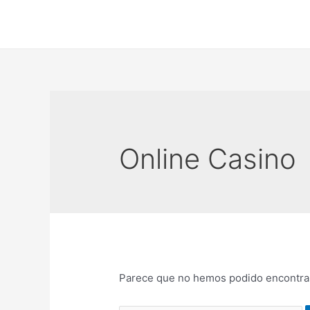
Ir
al
contenido
Online Casino
Parece que no hemos podido encontrar