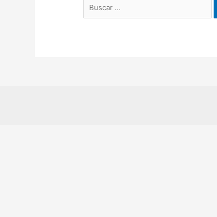
Buscar
por: