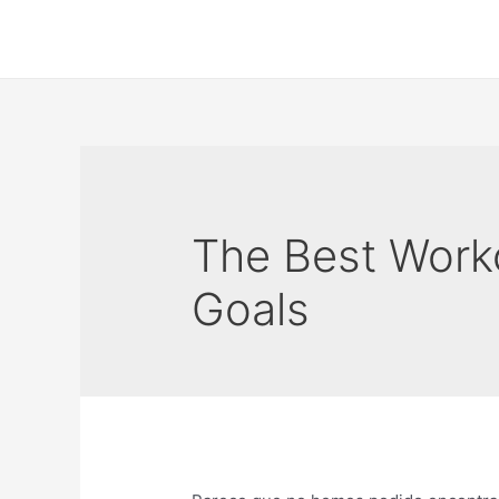
Ir
al
contenido
The Best Worko
Goals