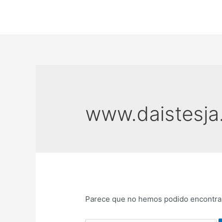
Ir
al
contenido
www.daistesja
Parece que no hemos podido encontrar